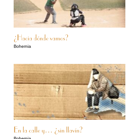
¿Hacia dónde vamos?
Bohemia
En la calle y… ¿sin llavín?
Bohemia