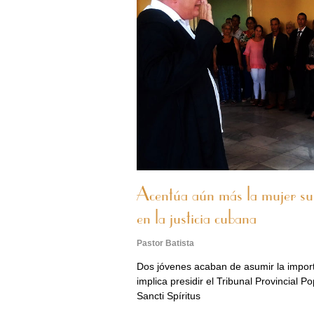
Acentúa aún más la mujer su 
en la justicia cubana
Pastor Batista
Dos jóvenes acaban de asumir la impor
implica presidir el Tribunal Provincial P
Sancti Spíritus