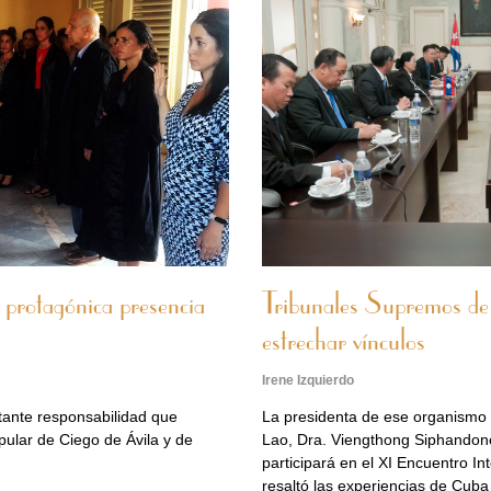
protagónica presencia
Tribunales Supremos d
estrechar vínculos
Irene Izquierdo
tante responsabilidad que
La presidenta de ese organismo 
opular de Ciego de Ávila y de
Lao, Dra. Viengthong Siphandone,
participará en el XI Encuentro In
resaltó las experiencias de Cuba