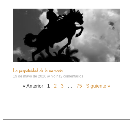
La perpetuidad de la memoria
19 de mayo de 2026
No hay comentarios
« Anterior
1
2
3
…
75
Siguiente »