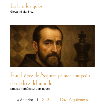
La fe y los goles
Giovanni Martinez
Ruy López de Segura: primer campeón
de ajedrez del mundo
Ernesto Fernández Domínguez
« Anterior
1
2
3
…
124
Siguiente »