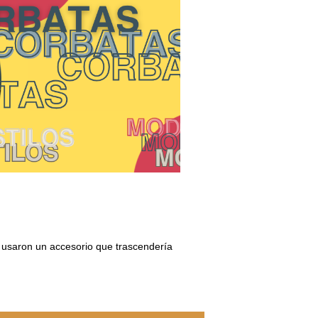
s usaron un accesorio que trascendería