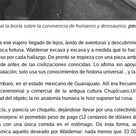
al la teoría sobre la convivencia de humanos y dinosaurios.
pi
se viajero llegado de lejos, ávido de aventuras y descubrimie
 poca fortuna. Waldemar excava y excava y a medida que lo hac
so por cada hallazgo. De pronto se tropieza con una pieza amb
 de antes de las civilizaciones conocidas. Lo afirma sin apo
tación; solo usa sus conocimientos de historia universal…y la
aro, en el estado mexicano de Guanajuato. Allí era frecuente
eremonial y comercial de la antigua cultura Chupícuaro.Und
ad del objeto; la no anatomía humana le hizo suponer tal cosa.
ecía, y parecía un chiquillo, dejándose llevar por una colectivi
sejera: el prometido peso de pago (12 centavos de dólares d
es con una única comida en el estómago. De esta forma, ad
rámica aquello deseado por Waldemar: nada menos que 33 00