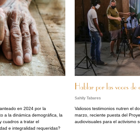
Hablar por las voces de 
Sahily Tabares
anteado en 2024 por la
Valiosos testimonios nutren el d
 a la dinámica demográfica, la
marzo, reciente puesta del Proy
 cuadros a tratar el
audiovisuales para el activismo s
idad e integralidad requeridas?