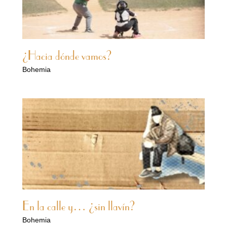
¿Hacia dónde vamos?
Bohemia
En la calle y… ¿sin llavín?
Bohemia