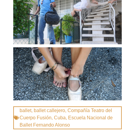
ballet
,
ballet callejero
,
Compañía Teatro del
Cuerpo Fusión
,
Cuba
,
Escuela Nacional de
Ballet Fernando Alonso