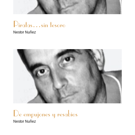
Piratas…sin tesoro
Nestor Nuñez
De empujones y resabios
Nestor Nuñez