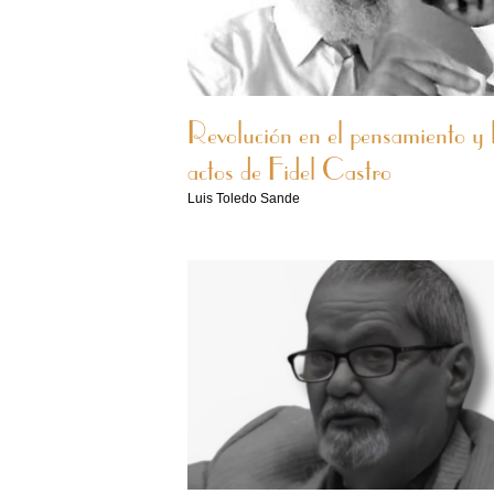
Revolución en el pensamiento y 
actos de Fidel Castr​o
Luis Toledo Sande