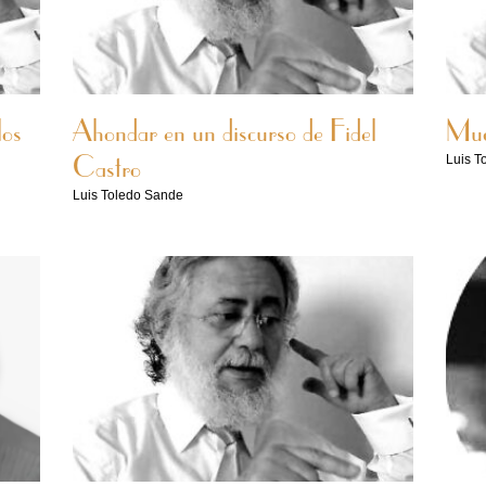
los
Ahondar en un discurso de Fidel
Muc
Luis T
Castro
Luis Toledo Sande