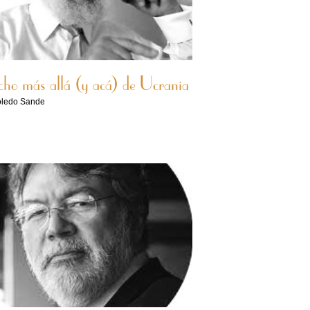
ho más allá (y acá) de Ucrania
oledo Sande