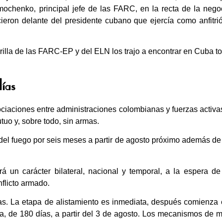
ochenko, principal jefe de las FARC, en la recta de la nego
eron delante del presidente cubano que ejercía como anfitri
uerrilla de las FARC-EP y del ELN los trajo a encontrar en Cuba t
días
gociaciones entre administraciones colombianas y fuerzas acti
tuo y, sobre todo, sin armas.
el fuego por seis meses a partir de agosto próximo además de u
drá un carácter bilateral, nacional y temporal, a la espera de
flicto armado.
vas. La etapa de alistamiento es inmediata, después comienza e
ia, de 180 días, a partir del 3 de agosto. Los mecanismos de mo