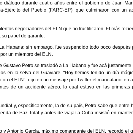
 diálogo durante cuatro años entre el gobierno de Juan Man
-Ejército del Pueblo (FARC-EP), que culminaron con un ac
ntentos negociadores del ELN que no fructificaron. El más reci
 su papel de garante.
 La Habana; sin embargo, fue suspendido todo poco después p
 por un miembro del ELN.
nte Gustavo Petro se trasladó a La Habana y fue acá justamente d
dos en la selva del Guaviare. “Hoy hemos tenido un día mági
con el ELN”, dijo en un mensaje por Twitter el mandatario, en 
entes de un accidente aéreo, lo cual estuvo en las primeras
dial y, específicamente, la de su país, Petro sabe que entre ha
enda de Paz Total y antes de viajar a Cuba insistió en mant
o y Antonio García, máximo comandante del ELN, recordó el q