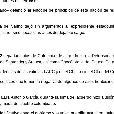
adores del terrorismo.
bano– defendió el enfoque de principios de esta nación de r
sa de Nariño dejó sin argumentos al expresidente estadou
el terrorismo pocos días antes de dejar su cargo.
32 departamentos de Colombia, de acuerdo con la Defensoría 
de Santander y Arauca, así como Chocó, Valle del Cauca, Cauca 
dencias de las extintas FARC y en el Chocó con el Clan del Go
cépticos que temen la negativa de algunos de esos frentes inde
ELN, Antonio García, durante la firma del acuerdo hizo alusió
a armada del pueblo colombiano.
ificativo entre el gobierno y la única guerrilla actual en Lati