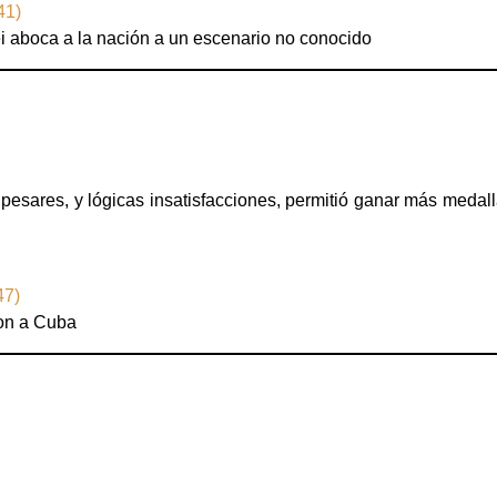
41)
ilei aboca a la nación a un escenario no conocido
pesares, y lógicas insatisfacciones, permitió ganar más medal
47)
ron a Cuba