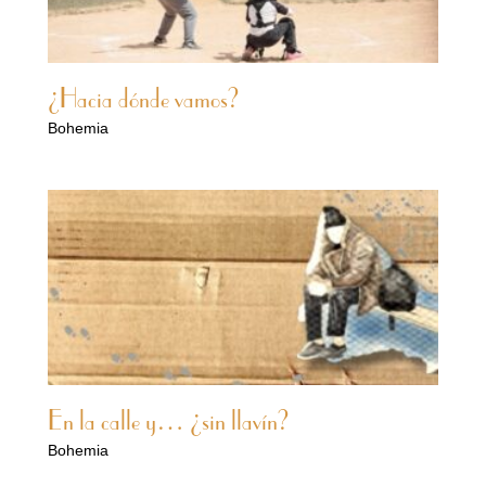
¿Hacia dónde vamos?
Bohemia
En la calle y… ¿sin llavín?
Bohemia