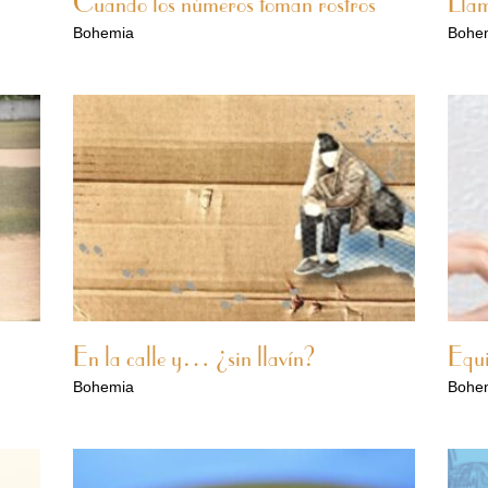
Cuando los números toman rostros
Llam
Bohemia
Bohe
En la calle y… ¿sin llavín?
Equi
Bohemia
Bohe