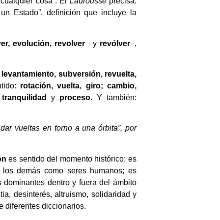
 cualquier cosa”. El
Laurousse
precisa:
 un Estado”, definición que incluye la
er, evolución, revolver
–y
revólver
–,
, levantamiento, subversión, revuelta,
ntido:
rotación, vuelta, giro; cambio,
tranquilidad
y
proceso.
Y también:
r dar vueltas en torno a una órbita”, por
ón
es sentido del momento histórico; es
r a los demás como seres humanos; es
 dominantes dentro y fuera del ámbito
ia, desinterés, altruismo, solidaridad y
 diferentes diccionarios.