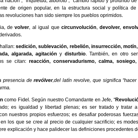
a nación”, “inquietud, alboroto”, “cambio rápido y profundo de
te de origen popular, en la estructura social y política de
as revoluciones han sido siempre los pueblos oprimidos.
cia, de
volver
, al igual que
circunvolución
,
devolver, envolv
 derivados.
hallan:
sedición, sublevación, rebelión, insurrección, motín
ada, algarada, agitación
y
disturbio
. También, en otro se
 se citan:
reacción, conservadurismo, calma, sosiego, 
la presencia de
revólver
,del latín revolve, que significa “hace
 arma.
ón
como Fidel. Según nuestro Comandante en Jefe, “
Revoluci
do; es igualdad y libertad plenas; es ser tratado y trata
on nuestros propios esfuerzos; es desafiar poderosas fuerzas
en los que se cree al precio de cualquier sacrificio; es modest
ere explicación y hace palidecer las definiciones procedentes de