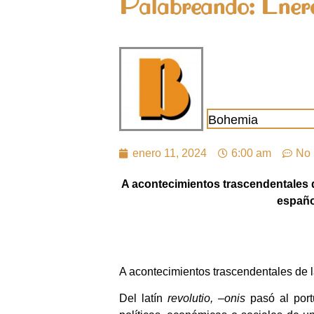
Palabreando: Enero
Bohemia
enero 11, 2024
6:00 am
No 
A acontecimientos trascendentales de
españo
A acontecimientos trascendentales de l
Del latín
revolutio, –onis
pasó al por