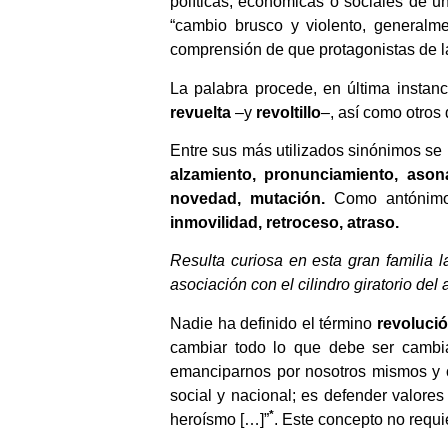
políticas, económicas o sociales de un
“cambio brusco y violento, generalmen
comprensión de que protagonistas de l
La palabra procede, en última instan
revuelta
–y
revoltillo
–, así como otros
Entre sus más utilizados sinónimos se 
alzamiento, pronunciamiento, ason
novedad, mutación.
Como antónimos
inmovilidad, retroceso, atraso.
Resulta curiosa en esta gran familia 
asociación con el cilindro giratorio del
Nadie ha definido el término
revoluci
cambiar todo lo que debe ser cambia
emanciparnos por nosotros mismos y c
social y nacional; es defender valores 
*
heroísmo […]”
. Este concepto no requi