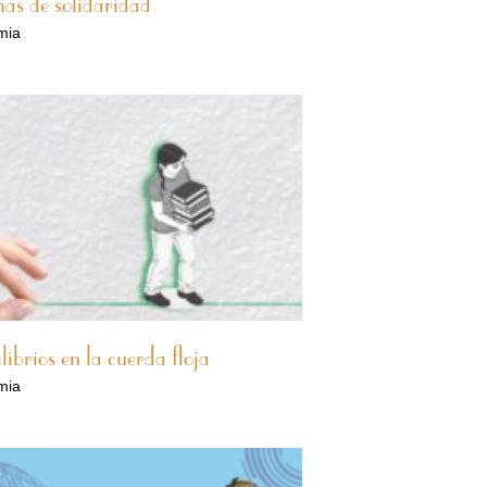
as de solidaridad
mia
librios en la cuerda floja
mia