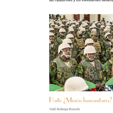
las catástrofes y los inexistentes deseo
Haití: ¿Misión humanitaria?
Yailé Balloqui Bonzón