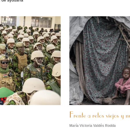
s de ayudarla
Frente a retos viejos y 
María Victoria Valdés Rodda