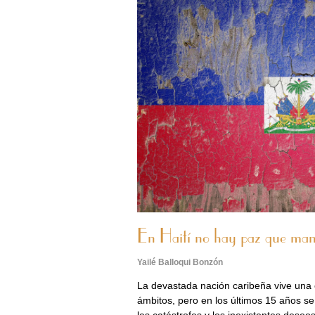
En Haití no hay paz que man
Yailé Balloqui Bonzón
La devastada nación caribeña vive una c
ámbitos, pero en los últimos 15 años se