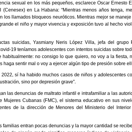
encia sexual en los más pequeños, esclarece Oscar Ernesto Estr
l (Cenesex) en La Habana: “Mientras menos años tenga, men
 los llamados bloqueos neuróticos. Mientras mejor se maneje el
ande el niño y mayor vivencia y exposición tuvo al hecho viol
ductas suicidas, Yasmiany Neris López Villa, jefa del grupo
covid-19 teníamos adolescentes con intentos suicidas sobre to
ce habitualmente: no consigo lo que quiero, no voy a la fiesta
 haga sentir mal o voy a ejercer algún tipo de presión sobre el
 2022, sí ha habido muchos casos de niños y adolescentes con
ustración, sino por depresión grave”.
n las denuncias de maltrato infantil e intrafamiliar a las auto
de Mujeres Cubanas (FMC), el sistema educativo en sus nivele
ntes de la dirección de Menores del Ministerio del Interior 
 familias entran pocas denuncias y la mayor cantidad se recibe