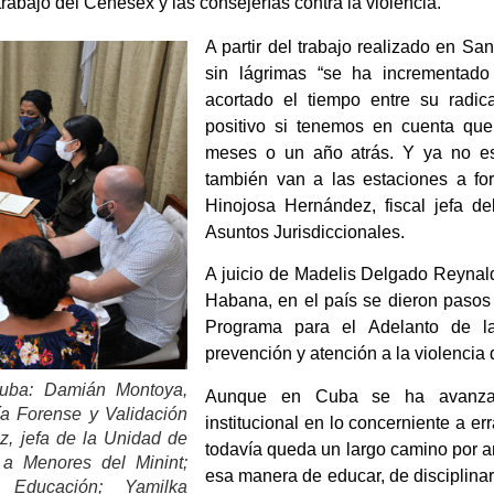
trabajo del Cenesex y las consejerías contra la violencia.
A partir del trabajo realizado en S
sin lágrimas “se ha incrementado
acortado el tiempo entre su radic
positivo si tenemos en cuenta que
meses o un año atrás. Y ya no es
también van a las estaciones a for
Hinojosa Hernández, fiscal jefa d
Asuntos Jurisdiccionales.
A juicio de Madelis Delgado Reynal
Habana, en el país se dieron pasos
Programa para el Adelanto de la 
prevención y atención a la violencia 
uba: Damián Montoya,
Aunque en Cuba se ha avanzad
ía Forense y Validación
institucional en lo concerniente a erra
z, jefa de la Unidad de
todavía queda un largo camino por a
a Menores del Minint;
esa manera de educar, de disciplinar 
e Educación; Yamilka