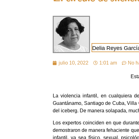
Delia Reyes Garcí
julio 10, 2022
1:01 am
No h
Est
La violencia infantil, en cualquier
Guantánamo, Santiago de Cuba, Villa C
del iceberg. De manera solapada, muchos
Los expertos coinciden en que durante
demostraron de manera fehaciente que e
infantil, ya sea físico, sexual, psic