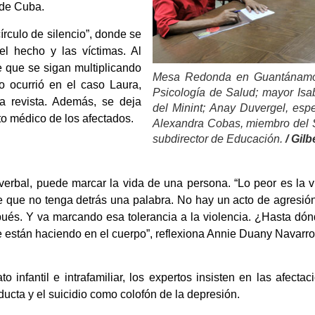
 de Cuba.
írculo de silencio”, donde se
el hecho y las víctimas. Al
de que se sigan multiplicando
Mesa Redonda en Guantánamo:
o ocurrió en el caso Laura,
Psicología de Salud; mayor Isab
a revista. Además, se deja
del Minint; Anay Duvergel, esp
to médico de los afectados.
Alexandra Cobas, miembro del S
subdirector de Educación.
/ Gil
 verbal, puede marcar la vida de una persona. “Lo peor es la vi
 que no tenga detrás una palabra. No hay un acto de agresión
pués. Y va marcando esa tolerancia a la violencia. ¿Hasta dó
stán haciendo en el cuerpo”, reflexiona Annie Duany Navarro, 
 infantil e intrafamiliar, los expertos insisten en las afecta
ucta y el suicidio como colofón de la depresión.