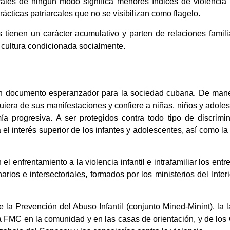
ales de ningún modo significa menores índices de violencia in
rácticas patriarcales que no se visibilizan como flagelo.
ias tienen un carácter acumulativo y parten de relaciones fami
a cultura condicionada socialmente.
un documento esperanzador para la sociedad cubana. De maner
lquiera de sus manifestaciones y confiere a niñas, niños y ado
 progresiva. A ser protegidos contra todo tipo de discrimina
el interés superior de los infantes y adolescentes, así como la
el enfrentamiento a la violencia infantil e intrafamiliar los ent
narios e intersectoriales, formados por los ministerios del Inte
 la Prevención del Abuso Infantil (conjunto Mined-Minint), la 
la FMC en la comunidad y en las casas de orientación, y de los