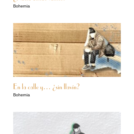
Bohemia
En la calle y… ¿sin llavín?
Bohemia