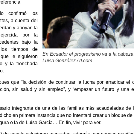
referencia.
do confirmó los
tes, a cuenta del
uerdan y apoyan la
ejercida por la
edentes bajo la
 los tiempos de
En Ecuador el progresismo va a la cabeza 
 que le siguieron
Luisa González./ rt.com
o y la tronchada
o.
ues que “la decisión de continuar la lucha por erradicar el 
ación, sin salud y sin empleo”, y “empezar un futuro y una e
esario integrante de una de las familias más acaudaladas de
 dicho en primera instancia que no intentará crear un bloque d
figura o la de Luisa García… En fin, vivir para ver.
0 de agosto estuvieron marcadas, además, por nuevas manifest