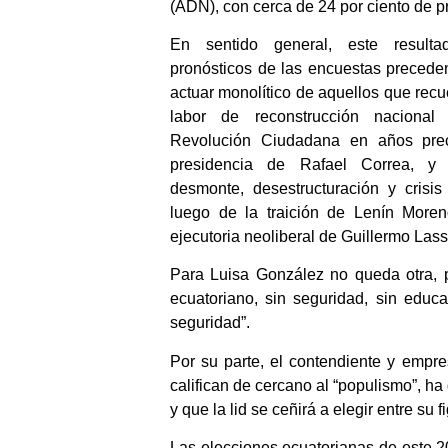
(ADN), con cerca de 24 por ciento de p
En sentido general, este resulta
pronósticos de las encuestas preceden
actuar monolítico de aquellos que rec
labor de reconstrucción nacional 
Revolución Ciudadana en años prec
presidencia de Rafael Correa, y
desmonte, desestructuración y crisis
luego de la traición de Lenín Moren
ejecutoria neoliberal de Guillermo Lass
Para Luisa González no queda otra, p
ecuatoriano, sin seguridad, sin educ
seguridad”.
Por su parte, el contendiente y empr
califican de cercano al “populismo”, ha
y que la lid se ceñirá a elegir entre su 
Las elecciones ecuatorianas de este 2