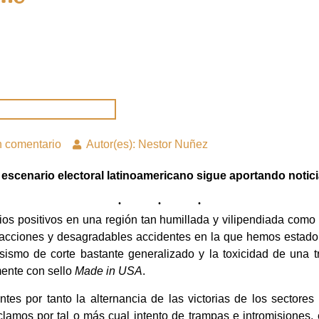
 comentario
Autor(es): Nestor Nuñez
 escenario electoral latinoamericano sigue aportando notic
 positivos en una región tan humillada y vilipendiada como e
facciones y desagradables accidentes en la que hemos estado 
resismo de corte bastante generalizado y la toxicidad de una 
mente con sello
Made in USA
.
es por tanto la alternancia de las victorias de los sectores de
amos por tal o más cual intento de trampas e intromisiones, el