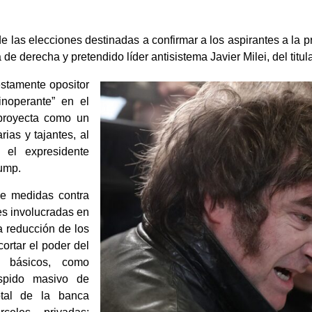
 de las elecciones destinadas a confirmar a los aspirantes a la
a de derecha y pretendido líder antisistema Javier Milei, del ti
estamente opositor
inoperante” en el
 proyecta como un
ias y tajantes, al
 el expresidente
ump.
de medidas contra
es involucradas en
la reducción de los
cortar el poder del
os básicos, como
espido masivo de
otal de la banca