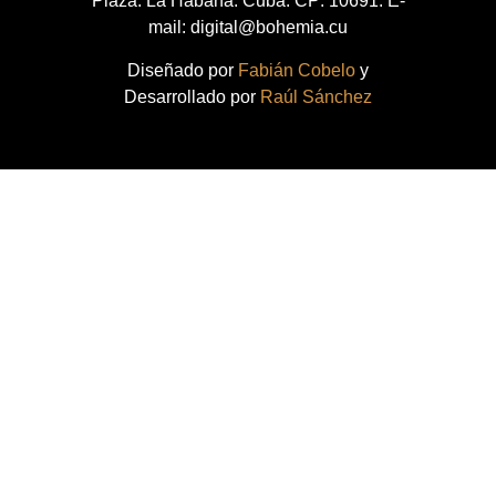
Plaza. La Habana. Cuba. CP: 10691. E-
mail: digital@bohemia.cu
Diseñado por
Fabián Cobelo
y
Desarrollado por
Raúl Sánchez