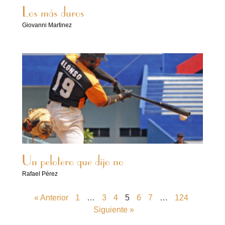
Los más duros
Giovanni Martinez
Un pelotero que dijo no
Rafael Pérez
« Anterior
1
…
3
4
5
6
7
…
124
Siguiente »