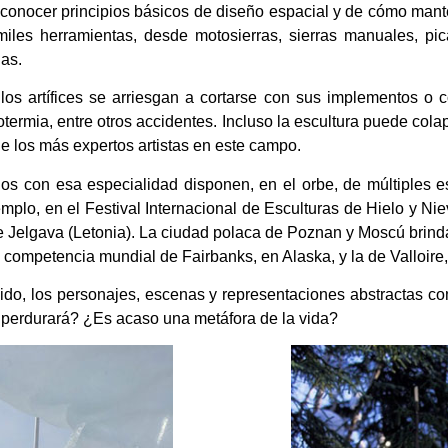
 conocer principios básicos de diseño espacial y de cómo mante
iles herramientas, desde motosierras, sierras manuales, pica
nas.
los artífices se arriesgan a cortarse con sus implementos o c
termia, entre otros accidentes. Incluso la escultura puede cola
 los más expertos artistas en este campo.
os con esa especialidad disponen, en el orbe, de múltiples e
ejemplo, en el Festival Internacional de Esculturas de Hielo y
de Jelgava (Letonia). La ciudad polaca de Poznan y Moscú brind
a competencia mundial de Fairbanks, en Alaska, y la de Valloire,
ido, los personajes, escenas y representaciones abstractas co
 perdurará? ¿Es acaso una metáfora de la vida?