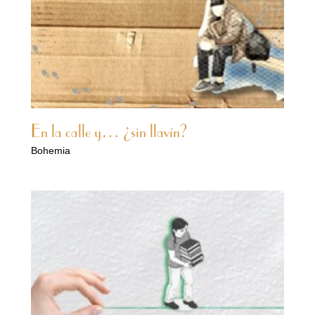
En la calle y… ¿sin llavín?
Bohemia