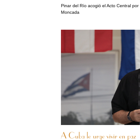
Pinar del Río acogió el Acto Central por 
Moncada
A Cuba le urge vivir en paz