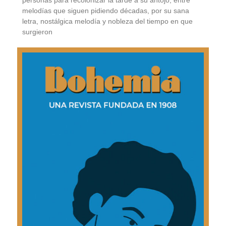
personas para recolonizar la tarde a su antojo, entre
melodías que siguen pidiendo décadas, por su sana
letra, nostálgica melodía y nobleza del tiempo en que
surgieron