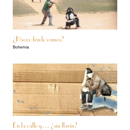
¿Hacia dónde vamos?
Bohemia
En la calle y… ¿sin llavín?