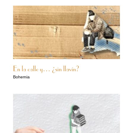
En la calle y… ¿sin llavín?
Bohemia