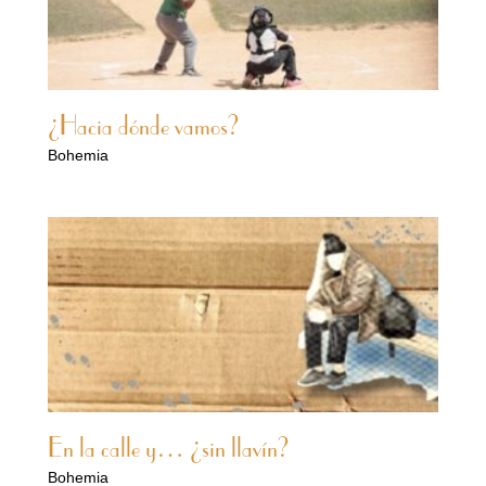
¿Hacia dónde vamos?
Bohemia
En la calle y… ¿sin llavín?
Bohemia