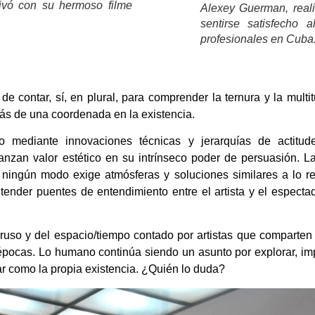
tivó con su hermoso filme
Alexey Guerman, realiz
sentirse satisfecho a
profesionales en Cuba.
de contar, sí, en plural, para comprender la ternura y la mul
ás de una coordenada en la existencia.
 mediante innovaciones técnicas y jerarquías de actitud
canzan valor estético en su intrínseco poder de persuasión. La
de ningún modo exige atmósferas y soluciones similares a lo re
tender puentes de entendimiento entre el artista y el espectad
 ruso y del espacio/tiempo contado por artistas que comparten 
 épocas. Lo humano continúa siendo un asunto por explorar, imp
ar como la propia existencia. ¿Quién lo duda?