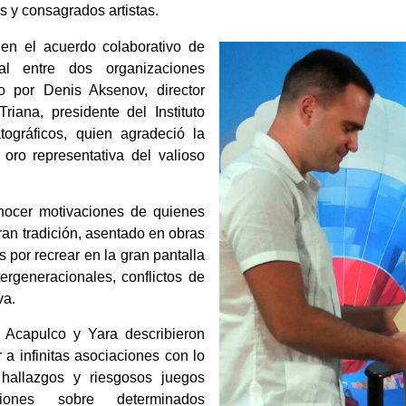
s y consagrados artistas.
 en el acuerdo colaborativo de
ial entre dos organizaciones
do por Denis Aksenov, director
riana, presidente del Instituto
ográficos, quien agradeció la
 oro representativa del valioso
onocer motivaciones de quienes
ran tradición, asentado en obras
por recrear en la gran pantalla
tergeneracionales, conflictos de
va.
s Acapulco y Yara describieron
 a infinitas asociaciones con lo
hallazgos y riesgosos juegos
ones sobre determinados