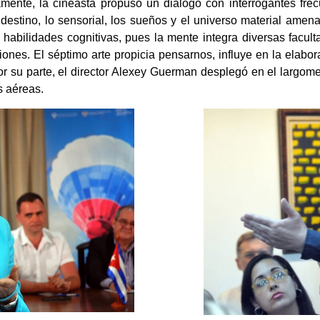
amente, la cineasta propuso un diálogo con interrogantes frec
destino, lo sensorial, los sueños y el universo material amenaz
s habilidades cognitivas, pues la mente integra diversas facult
iones. El séptimo arte propicia pensarnos, influye en la elabo
Por su parte, el director Alexey Guerman desplegó en el largom
s aéreas.