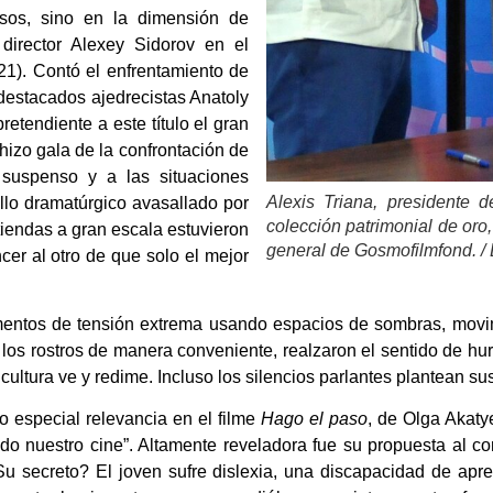
sos, sino en la dimensión de
director Alexey Sidorov en el
1). Contó el enfrentamiento de
destacados ajedrecistas Anatoly
etendiente a este título el gran
hizo gala de la confrontación de
 suspenso y a las situaciones
Alexis Triana, presidente d
llo dramatúrgico avasallado por
colección patrimonial de oro
tiendas a gran escala estuvieron
general de Gosmofilmfond. / 
cer al otro de que solo el mejor
mentos de tensión extrema usando espacios de sombras, movim
os rostros de manera conveniente, realzaron el sentido de hur
 cultura ve y redime. Incluso los silencios parlantes plantean su
o especial relevancia en el filme
Hago el paso
, de Olga Akaty
do nuestro cine”. Altamente reveladora fue su propuesta al c
u secreto? El joven sufre dislexia, una discapacidad de apren