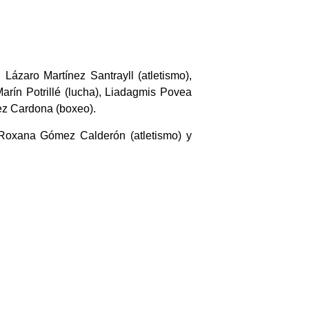
Lázaro Martínez Santrayll (atletismo),
Marín Potrillé (lucha), Liadagmis Povea
pez Cardona (boxeo).
 Roxana Gómez Calderón (atletismo) y