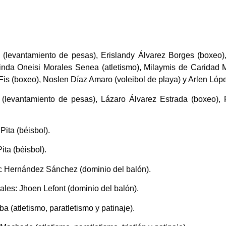
 (levantamiento de pesas), Erislandy Álvarez Borges (boxeo), 
ilinda Oneisi Morales Senea (atletismo), Milaymis de Caridad 
 Fis (boxeo), Noslen Díaz Amaro (voleibol de playa) y Arlen Ló
levantamiento de pesas), Lázaro Álvarez Estrada (boxeo),
ita (béisbol).
ta (béisbol).
c Hernández Sánchez (dominio del balón).
les: Jhoen Lefont (dominio del balón).
a (atletismo, paratletismo y patinaje).