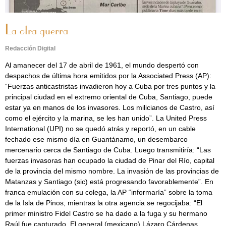
La otra guerra
Redacción Digital
Al amanecer del 17 de abril de 1961, el mundo despertó con
despachos de última hora emitidos por la Associated Press (AP):
“Fuerzas anticastristas invadieron hoy a Cuba por tres puntos y la
principal ciudad en el extremo oriental de Cuba, Santiago, puede
estar ya en manos de los invasores. Los milicianos de Castro, así
como el ejército y la marina, se les han unido”. La United Press
International (UPI) no se quedó atrás y reportó, en un cable
fechado ese mismo día en Guantánamo, un desembarco
mercenario cerca de Santiago de Cuba. Luego transmitiría: “Las
fuerzas invasoras han ocupado la ciudad de Pinar del Río, capital
de la provincia del mismo nombre. La invasión de las provincias de
Matanzas y Santiago (sic) está progresando favorablemente”. En
franca emulación con su colega, la AP “informaría” sobre la toma
de la Isla de Pinos, mientras la otra agencia se regocijaba: “El
primer ministro Fidel Castro se ha dado a la fuga y su hermano
Raúl fue capturado. El general (mexicano) Lázaro Cárdenas