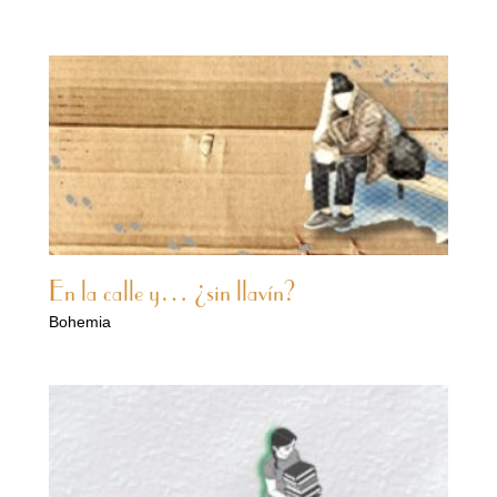
En la calle y… ¿sin llavín?
Bohemia