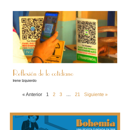
Reflexión de lo cotidiano
Irene Izquierdo
« Anterior
1
2
3
…
21
Siguiente »