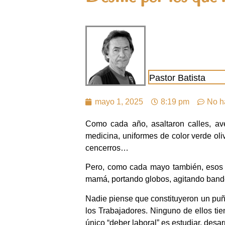
Pastor Batista
mayo 1, 2025
8:19 pm
No h
Como cada año, asaltaron calles, av
medicina, uniformes de color verde oli
cencerros…
Pero, como cada mayo también, esos 
mamá, portando globos, agitando ban
Nadie piense que constituyeron un puñad
los Trabajadores. Ninguno de ellos ti
único “deber laboral” es estudiar, desar