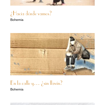
¿Hacia dónde vamos?
Bohemia
En la calle y… ¿sin llavín?
Bohemia