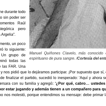
he durante todo
no sin poder ser
momentos Raúl
tegórica pero
Argelia”.
mento, un poco
ó lo siguiente:
Manuel Quiñones Clavelo, más conocido 
. Un grupo de
espirituano de pura sangre. /
Cortesía del ent
minó todas las
de las FAR. Una
 y nos pidió que lo dejáramos participar. ¡Por supuesto que sí
de finalizar el partido, sucedió lo inesperado: ‘Aquí y ahora 
ersara con su familia y agregó
:
‘¿Por qué, cabro… ustedes 
por estar jugando y además tienen a un compañero para que
o nos molestó, porque entendimos su mensaje: debe primar la 