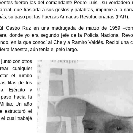
yentes fueron las del comandante Pedro Luis –su verdader
arcial, que traslada a sus gestos y palabras, imprime a la na
 más, su paso por las Fuerzas Armadas Revolucionarias (FAR).
aúl Castro Ruz en una madrugada de marzo de 1959 –com
ara, donde yo era segundo jefe de la Policía Nacional Revol
ndo, en la que conocí al Che y a Ramiro Valdés. Recibí una c
erra Maestra, aún tenía el pelo largo.
 junto con otros
ear cualquier
ctar el rumbo
as filas de los
a, Ejército y
 paso hacia la
Militar. Un año
 estructuró el
l cual trabajé