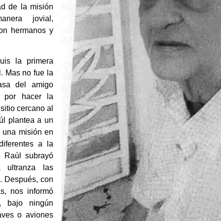
ad de la misión
nera jovial,
con hermanos y
uis la primera
. Mas no fue la
asa del amigo
 por hacer la
sitio cercano al
l plantea a un
r una misión en
iferentes a la
e Raúl subrayó
 ultranza las
’. Después, con
s, nos informó
, bajo ningún
aves o aviones