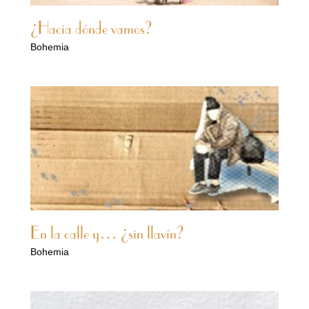
¿Hacia dónde vamos?
Bohemia
En la calle y… ¿sin llavín?
Bohemia