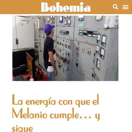
La energía con que el
Melanio cumple… y
sigue