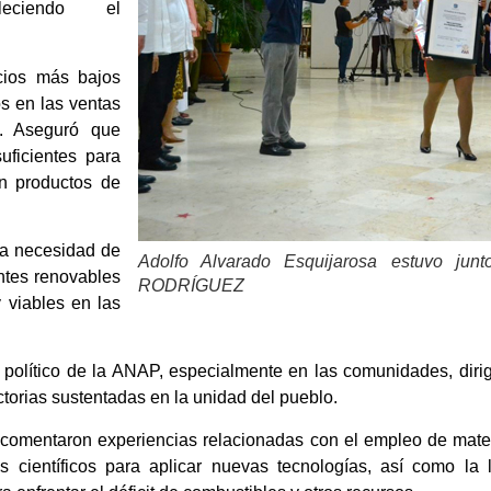
leciendo el
ecios más bajos
os en las ventas
l. Aseguró que
uficientes para
on productos de
 la necesidad de
Adolfo Alvarado Esquijarosa estuvo j
entes renovables
RODRÍGUEZ
viables en las
o político de la ANAP, especialmente en las comunidades, diri
ctorias sustentadas en la unidad del pueblo.
omentaron experiencias relacionadas con el empleo de materi
os científicos para aplicar nuevas tecnologías, así como la