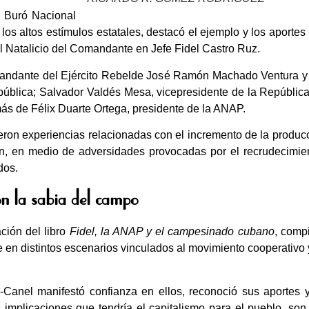
l Buró Nacional
 los altos estímulos estatales, destacó el ejemplo y los aporte
el Natalicio del Comandante en Jefe Fidel Castro Ruz.
omandante del Ejército Rebelde José Ramón Machado Ventura y 
epública; Salvador Valdés Mesa, vicepresidente de la República
ás de Félix Duarte Ortega, presidente de la ANAP.
on experiencias relacionadas con el incremento de la producc
zón, en medio de adversidades provocadas por el recrudecimie
dos.
on la sabia del campo
ción del libro
Fidel, la ANAP y el campesinado cubano
, comp
en distintos escenarios vinculados al movimiento cooperativo 
z-Canel manifestó confianza en ellos, reconoció sus aportes 
s implicaciones que tendría el capitalismo para el pueblo, so