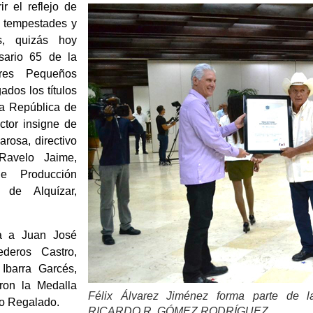
r el reflejo de
e tempestades y
s, quizás hoy
rsario 65 de la
ores Pequeños
ados los títulos
la República de
ctor insigne de
arosa, directivo
Ravelo Jaime,
e Producción
 de Alquízar,
a a Juan José
deros Castro,
Ibarra Garcés,
ron la Medalla
Félix Álvarez Jiménez forma parte de l
ro Regalado.
RICARDO R. GÓMEZ RODRÍGUEZ