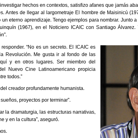
, investigar hechos en contextos, satisfizo afanes que jamás aba
 Antes de llegar al largometraje El hombre de Maisinicú (1973)
do un eterno aprendizaje. Tengo ejemplos para nombrar. Junto a
inquín (1967), en el Noticiero ICAIC con Santiago Álvarez.
ón”.
responder. “No es un secreto. El ICAIC es
la Revolución. Me gusta ir al fondo de las
aquí y en otros lugares. Ser miembro del
del Nuevo Cine Latinoamericano propicia
tre todos.”
a del creador profundamente humanista.
 sueños, proyectos por terminar”.
r la dramaturgia, las estructuras narrativas,
ne y en la cultura”, aseguró.
mos.