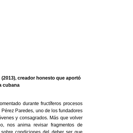
 (2013), creador honesto que aportó
ra cubana
 fomentado durante fructíferos procesos
el Pérez Paredes, uno de los fundadores
 jóvenes y consagrados. Más que volver
do, nos anima revisar fragmentos de
 sobre condiciones del deber ser que