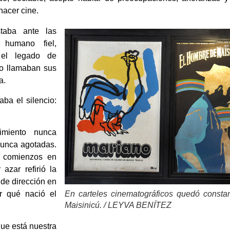
hacer cine.
staba ante las
 humano fiel,
n el legado de
 lo llamaban sus
a.
ba el silencio:
imiento nunca
nunca agotadas.
s comienzos en
azar refirió la
 de dirección en
En carteles cinematográficos quedó consta
r qué nació el
Maisinicú. / LEYVA BENÍTEZ
ue está nuestra