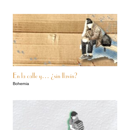
En la calle y… ¿sin llavín?
Bohemia