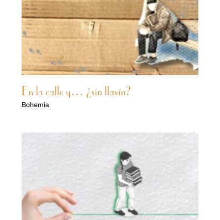
En la calle y… ¿sin llavín?
Bohemia