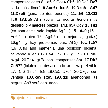
compensaciones 8…e6 9.Cge4 Cb6 10.Dd1 De7
sería más firme)
9.Axc6+ bxc6 10.Dxc6+ Ad7
11.Dxc5
(ganando dos peones)
11…h6 12.Cf3
Tc8 13.Da5 Ah3
(pero las negras tienen más
desarrollo y mejores piezas)
14.Db5+ Cd7 15.Tg1
(en apariencia solo impide Ag2…)
15…0–0
(15…
Ae6!?; o bien 15…Ag4!? eran mejores jugadas)
16.g4!
(y hay problemas para Ah3)
16…Tc5?
(16…Cf6! aún mantenía una posición incierta,
salvando a Ah3 17.Da4 Dc7 18.Tg3 h5 19.Txh3
hxg4 20.Th4 gxf3 con compensación)
17.Db3
Ce5??
(totalmente desacertado, aún era preferible
17…Cf6 18.d4 Tc8 19.Ce5 Dxd4 20.Cxg6 con
ventaja)
18.Cxe5 Txe5 19.Cd1!
abandonan las
negras, Ah3 será capturado.
ajedrez
,
deportivas