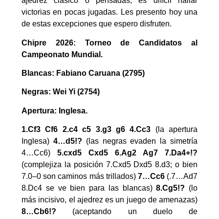
ajedrez clásico o pensadas, es difícil hallar
victorias en pocas jugadas. Les presento hoy una
de estas excepciones que espero disfruten.
Chipre 2026: Torneo de Candidatos al
Campeonato Mundial.
Blancas: Fabiano Caruana (2795)
Negras: Wei Yi (2754)
Apertura: Inglesa.
1.Cf3 Cf6 2.c4 c5 3.g3 g6 4.Cc3
(la apertura
Inglesa)
4…d5!?
(las negras evaden la simetría
4…Cc6)
5.cxd5 Cxd5 6.Ag2 Ag7 7.Da4+!?
(complejiza la posición 7.Cxd5 Dxd5 8.d3; o bien
7.0–0 son caminos más trillados)
7…Cc6
(.7…Ad7
8.Dc4 se ve bien para las blancas)
8.Cg5!?
(lo
más incisivo, el ajedrez es un juego de amenazas)
8…Cb6!?
(aceptando un duelo de