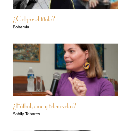
¿Colgar el título?
Bohemia
¿Fútbol, cine y telenovelas?
Sahily Tabares