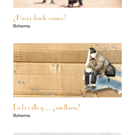
¿Hacia dónde vamos?
Bohemia
En la calle y… ¿sin llavín?
Bohemia