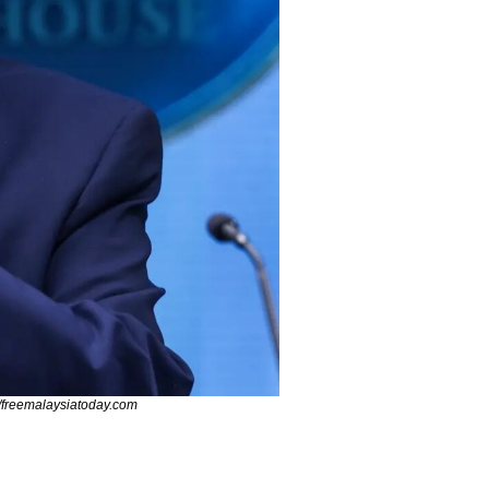
 /freemalaysiatoday.com