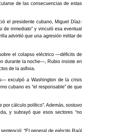
ncularse de las consecuencias de estas
ió el presidente cubano, Miguel Díaz-
asi de inmediato” y vinculó esa eventual
illa advirtió que una agresión militar de
obre el colapso eléctrico —déficits de
ón durante la noche—, Rubio insiste en
ctos de la asfixia.
s— exculpó a Washington de la crisis
erno cubano es “el responsable” de que
e por cálculo político”. Además, sostuvo
rida, y subrayó que esos sectores “no
 sentenció: “El general de ejército Raúl