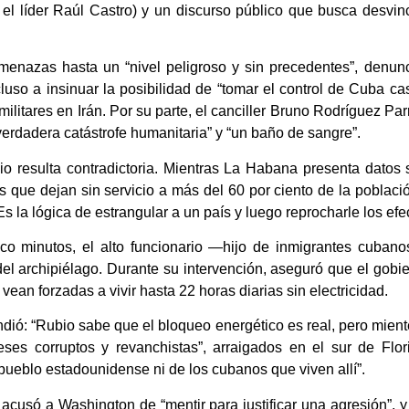
el líder Raúl Castro) y un discurso público que busca desvi
enazas hasta un “nivel peligroso y sin precedentes”, denunc
cluso a insinuar la posibilidad de “tomar el control de Cuba c
litares en Irán. Por su parte, el canciller Bruno Rodríguez Parr
rdadera catástrofe humanitaria” y “un baño de sangre”.
o resulta contradictoria. Mientras La Habana presenta datos s
que dejan sin servicio a más del 60 por ciento de la poblaci
. Es la lógica de estrangular a un país y luego reprocharle los efe
o minutos, el alto funcionario —hijo de inmigrantes cubano
del archipiélago. Durante su intervención, aseguró que el gobi
ean forzadas a vivir hasta 22 horas diarias sin electricidad.
ondió: “Rubio sabe que el bloqueo energético es real, pero mient
ses corruptos y revanchistas”, arraigados en el sur de Flo
 pueblo estadounidense ni de los cubanos que viven allí”.
acusó a Washington de “mentir para justificar una agresión”, y