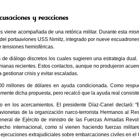
cusaciones y reacciones
os viene acompañada de una retórica militar. Durante esta m
 del portaaviones USS Nimitz, integrado por nueve escuadrone
 tensiones hemisféricas.
 de diálogo discretos los cuales sugieren una estrategia dual. E
manas recientes. Estos contactos, aunque no produjeron acuer
gestionar crisis y evitar escaladas.
100 millones de dólares en ayuda condicionada. Como respues
mente dicha propuesta, pero recalcó que la ayuda real consiste 
o en los acercamientos. El presidente Díaz-Canel declaró: 
avionetas de la organización narco-terrorista Hermanos al Res
general de Ejército de ministro de las Fuerzas Armadas Revol
echo internacional, como sí vienen haciendo fuerzas milita
ejecuciones extrajudiciales sobre embarcaciones civiles en el C