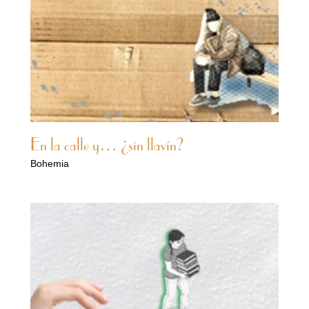
En la calle y… ¿sin llavín?
Bohemia