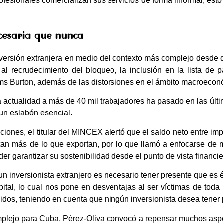
esionales comercializan sus servicios de forma informal, esto
cesaria que nunca
nversión extranjera en medio del contexto más complejo desde q
al recrudecimiento del bloqueo, la inclusión en la lista de pa
Helms Burton, además de las distorsiones en el ámbito macroecon
a actualidad a más de 40 mil trabajadores ha pasado en las últ
un eslabón esencial.
iones, el titular del MINCEX alertó que el saldo neto entre im
tan más de lo que exportan, por lo que llamó a enfocarse de m
er garantizar su sostenibilidad desde el punto de vista financie
un inversionista extranjero es necesario tener presente que es él
pital, lo cual nos pone en desventajas al ser víctimas de toda
dos, teniendo en cuenta que ningún inversionista desea tener 
lejo para Cuba, Pérez-Oliva convocó a repensar muchos aspect