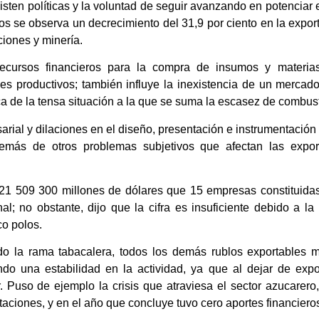
sten políticas y la voluntad de seguir avanzando en potenciar 
ños se observa un decrecimiento del 31,9 por ciento en la expor
ciones y minería.
recursos financieros para la compra de insumos y materias
es productivos; también influye la inexistencia de un merca
erca de la tensa situación a la que se suma la escasez de combust
sarial y dilaciones en el diseño, presentación e instrumentación
emás de otros problemas subjetivos que afectan las expor
s 21 509 300 millones de dólares que 15 empresas constituid
l; no obstante, dijo que la cifra es insuficiente debido a la
co polos.
do la rama tabacalera, todos los demás rublos exportables m
do una estabilidad en la actividad, ya que al dejar de expo
r. Puso de ejemplo la crisis que atraviesa el sector azucarer
aciones, y en el año que concluye tuvo cero aportes financiero