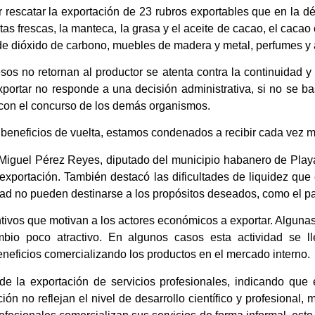
r rescatar la exportación de 23 rubros exportables que en la d
tas frescas, la manteca, la grasa y el aceite de cacao, el caca
es de dióxido de carbono, muebles de madera y metal, perfumes y
esos no retornan al productor se atenta contra la continuidad 
portar no responde a una decisión administrativa, si no se ba
 con el concurso de los demás organismos.
e beneficios de vuelta, estamos condenados a recibir cada vez 
 Miguel Pérez Reyes, diputado del municipio habanero de Playa
exportación. También destacó las dificultades de liquidez qu
dad no pueden destinarse a los propósitos deseados, como el p
ivos que motivan a los actores económicos a exportar. Algun
mbio poco atractivo. En algunos casos esta actividad se l
eneficios comercializando los productos en el mercado interno.
 de la exportación de servicios profesionales, indicando que
ción no reflejan el nivel de desarrollo científico y profesional