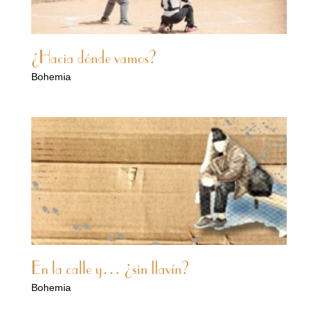
¿Hacia dónde vamos?
Bohemia
En la calle y… ¿sin llavín?
Bohemia