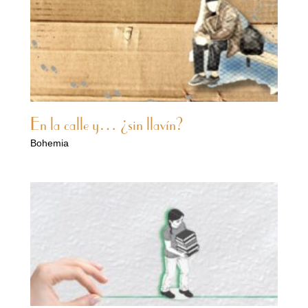
En la calle y… ¿sin llavín?
Bohemia