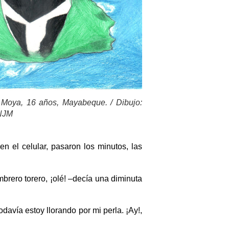
Moya, 16 años, Mayabeque. / Dibujo:
BNJM
n el celular, pasaron los minutos, las
rero torero, ¡olé! –decía una diminuta
avía estoy llorando por mi perla. ¡Ay!,