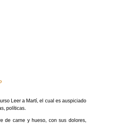
o
rso Leer a Martí, el cual es auspiciado
s, políticas.
re de carne y hueso, con sus dolores,