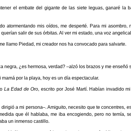
ener el embate del gigante de las siete leguas, ganaré la b
ido atormentando mis oídos, me desperté. Para mi asombro, 
querían salir de sus órbitas. Al ver mi estado, una voz angelica
 me llamo Piedad, mi creador nos ha convocado para salvarte.
ca negra, ¿es hermosa, verdad? –alzó los brazos y me enseñó s
mi mamá por la playa, hoy es un día espectacular.
ro
La Edad de Oro
, escrito por José Martí. Habían invadido m
 dirigió a mi persona–. Amiguito, necesito que te concentres, e
medida que él hablaba, me iba encogiendo, pero no temía, sen
aba un inmenso castillo.