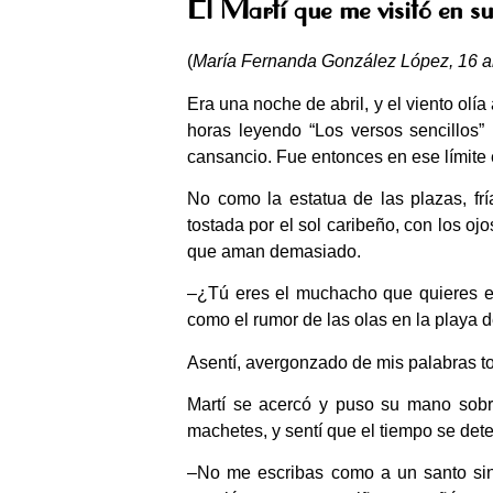
El Martí que me visitó en s
(
María Fernanda
González López, 16 añ
Era una noche de abril, y el viento olía
horas leyendo “Los versos sencillos”
cansancio. Fue entonces en ese límite e
No como la estatua de las plazas, fr
tostada por el sol caribeño, con los ojo
que aman demasiado.
–¿Tú eres el muchacho que quieres es
como el rumor de las olas en la playa 
Asentí, avergonzado de mis palabras t
Martí se acercó y puso su mano sob
machetes, y sentí que el tiempo se dete
–No me escribas como a un santo si