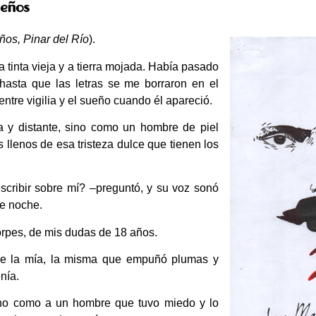
ueños
os, Pinar del Río
).
 a tinta vieja y a tierra mojada. Había pasado
 hasta que las letras se me borraron en el
ntre vigilia y el sueño cuando él apareció.
ía y distante, sino como un hombre de piel
s llenos de esa tristeza dulce que tienen los
cribir sobre mí? –preguntó, y su voz sonó
de noche.
orpes, de mis dudas de 18 años.
re la mía, la misma que empuñó plumas y
nía.
no como a un hombre que tuvo miedo y lo