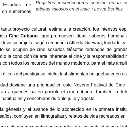
Registros imperecederos constan en la car
 Estudios de
artistas valiosos en el Icaic. / Leyva Benítez
os en numerosos
 tanto proyecto cultural, estimula la creación, los intensos e
vista
Cine Cubano
– que promueven ideas, saberes, homenaj
re tuvo su brújula; según reconoció Alfredo Guevara, fundador y 
lo se ocupen de cine sesudos filósofos rodeados de grande
lo la condición de arte inherente al cine y la responsabilidad m
e con todos los recursos del mundo moderno, para el más ampli
críticos del prestigioso intelectual alimentan un quehacer en e
dad deviene una prioridad en este Noveno Festival de Cine d
iran a quienes hacen posible el cine cubano. También la Tel
 habituales y concebidos durante julio y agosto.
a génesis y el avance de lo acontecido en la primera instit
fíos, confluyen en filmografías y relatos de vida recreados en 
ra este verano puede sentar pautas de sostenibilidad en el futu