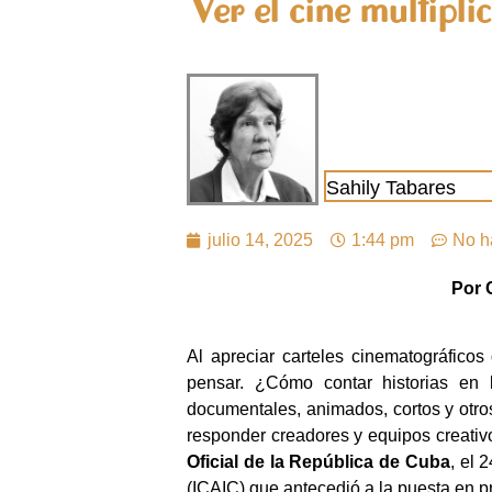
Ver el cine multipli
Sahily Tabares
julio 14, 2025
1:44 pm
No h
Por 
Al apreciar carteles cinematográfico
pensar. ¿Cómo contar historias en l
documentales, animados, cortos y otros
responder creadores y equipos creativos
Oficial de la República de Cuba
, el 
(ICAIC) que antecedió a la puesta en prá