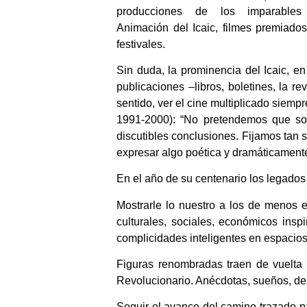
producciones de los imparables
Animación del Icaic, filmes premiad
festivales.
Sin duda, la prominencia del Icaic, en
publicaciones –libros, boletines, la re
sentido, ver el cine multiplicado siemp
1991-2000): “No pretendemos que so
discutibles conclusiones. Fijamos tan so
expresar algo poética y dramáticament
En el año de su centenario los legados 
Mostrarle lo nuestro a los de menos e
culturales, sociales, económicos insp
complicidades inteligentes en espacios
Figuras renombradas traen de vuelta l
Revolucionario. Anécdotas, sueños, desa
Seguir el avance del camino trazado pa