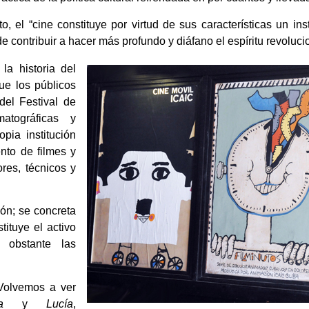
o, el “cine constituye por virtud de sus características un in
e contribuir a hacer más profundo y diáfano el espíritu revolucio
 la historia del
ue los públicos
del Festival de
tográficas y
pia institución
nto de filmes y
ores, técnicos y
ión; se concreta
tituye el activo
o obstante las
Volvemos a ver
a
y
Lucía
,