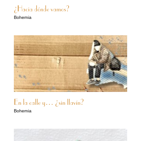
¿Hacia dónde vamos?
Bohemia
En la calle y… ¿sin llavín?
Bohemia