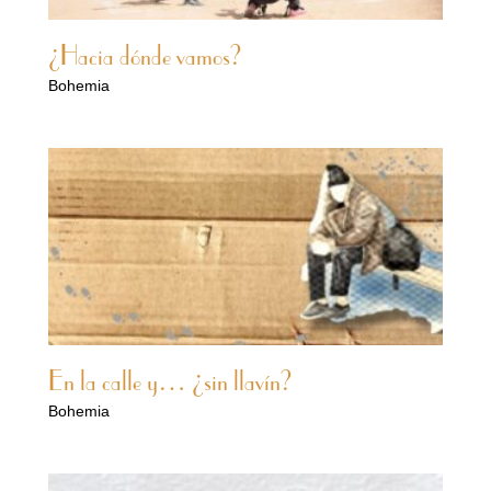
¿Hacia dónde vamos?
Bohemia
En la calle y… ¿sin llavín?
Bohemia